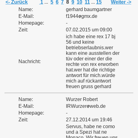
<- Zurück
1
...
5
6
7
8
9
10
11
...
15
Weiter ->
Name:
gerhard baumgartner
E-Mail:
f1944
gmx.de
Homepage:
-
Zeit:
07.02.2015 um 09:00
ich habe eine rex 17 bj
56 und keine
betriebserlaubnis.wer
kann eine ausstellen der
tüv oder einer der die
Nachricht:
rechte von rex erworben
hat.wer hat die richtige
antwort für mich.würde
mich auf rückantwort
freuen gruss gerhard
Name:
Wurzer Robert
E-Mail:
IRWurzer
web.de
Homepage:
-
Zeit:
27.12.2014 um 19:46
Servus, habe ne como
und a Spezi hat ne
Monaco. Wir freuen uns