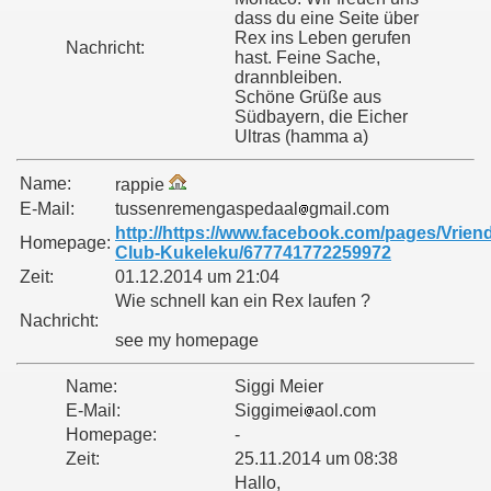
dass du eine Seite über
Rex ins Leben gerufen
Nachricht:
hast. Feine Sache,
drannbleiben.
Schöne Grüße aus
Südbayern, die Eicher
Ultras (hamma a)
Name:
rappie
E-Mail:
tussenremengaspedaal
gmail.com
http://https://www.facebook.com/pages/Vrien
Homepage:
Club-Kukeleku/677741772259972
Zeit:
01.12.2014 um 21:04
Wie schnell kan ein Rex laufen ?
Nachricht:
see my homepage
Name:
Siggi Meier
E-Mail:
Siggimei
aol.com
Homepage:
-
Zeit:
25.11.2014 um 08:38
Hallo,