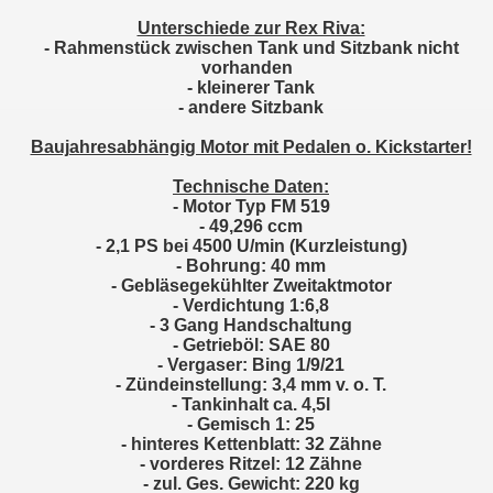
Unterschiede zur Rex Riva:
- Rahmenstück zwischen Tank und Sitzbank nicht
vorhanden
- kleinerer Tank
- andere Sitzbank
Baujahresabhängig Motor mit Pedalen o. Kickstarter!
Technische Daten:
- Motor Typ FM 519
- 49,296 ccm
- 2,1 PS bei 4500 U/min (Kurzleistung)
- Bohrung: 40 mm
- Gebläsegekühlter Zweitaktmotor
- Verdichtung 1:6,8
- 3 Gang Handschaltung
- Getrieböl: SAE 80
- Vergaser: Bing 1/9/21
- Zündeinstellung: 3,4 mm v. o. T.
- Tankinhalt ca. 4,5l
- Gemisch 1: 25
- hinteres Kettenblatt: 32 Zähne
- vorderes Ritzel: 12 Zähne
- zul. Ges. Gewicht: 220 kg