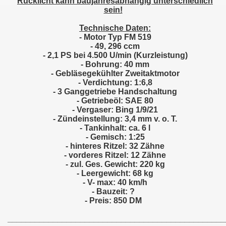
Rücklicht kann baujahresabhängig unterschiedlich
sein!
Technische Daten:
- Motor Typ FM 519
- 49, 296 ccm
- 2,1 PS bei 4.500 U/min (Kurzleistung)
- Bohrung: 40 mm
- Gebläsegekühlter Zweitaktmotor
- Verdichtung: 1:6,8
- 3 Ganggetriebe Handschaltung
- Getriebeöl: SAE 80
- Vergaser: Bing 1/9/21
- Zündeinstellung: 3,4 mm v. o. T.
- Tankinhalt: ca. 6 l
- Gemisch: 1:25
- hinteres Ritzel: 32 Zähne
- vorderes Ritzel: 12 Zähne
- zul. Ges. Gewicht: 220 kg
- Leergewicht: 68 kg
- V- max: 40 km/h
- Bauzeit: ?
- Preis: 850 DM
________________________________________________