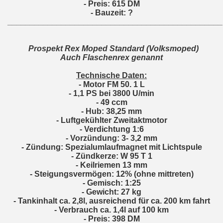
- Preis: 615 DM
- Bauzeit: ?
________________________________________________
Prospekt Rex Moped Standard (Volksmoped)
Auch Flaschenrex genannt
Technische Daten:
- Motor FM 50. 1 L
- 1,1 PS bei 3800 U/min
- 49 ccm
- Hub: 38,25 mm
- Luftgekühlter Zweitaktmotor
- Verdichtung 1:6
- Vorzündung: 3- 3,2 mm
- Zündung: Spezialumlaufmagnet mit Lichtspule
- Zündkerze: W 95 T 1
- Keilriemen 13 mm
- Steigungsvermögen: 12% (ohne mittreten)
- Gemisch: 1:25
- Gewicht: 27 kg
- Tankinhalt ca. 2,8l, ausreichend für ca. 200 km fahrt
- Verbrauch ca. 1,4l auf 100 km
- Preis: 398 DM