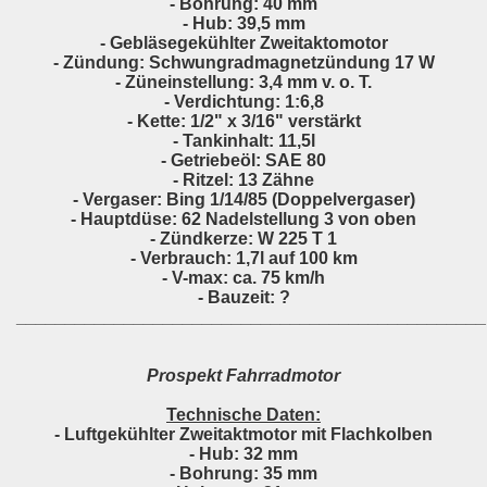
- Bohrung: 40 mm
- Hub: 39,5 mm
- Gebläsegekühlter Zweitaktomotor
- Zündung: Schwungradmagnetzündung 17 W
- Züneinstellung: 3,4 mm v. o. T.
- Verdichtung: 1:6,8
- Kette: 1/2" x 3/16" verstärkt
- Tankinhalt: 11,5l
- Getriebeöl: SAE 80
- Ritzel: 13 Zähne
- Vergaser: Bing 1/14/85 (Doppelvergaser)
- Hauptdüse: 62 Nadelstellung 3 von oben
- Zündkerze: W 225 T 1
- Verbrauch: 1,7l auf 100 km
- V-max: ca. 75 km/h
- Bauzeit: ?
________________________________________________
Prospekt Fahrradmotor
Technische Daten:
- Luftgekühlter Zweitaktmotor mit Flachkolben
- Hub: 32 mm
- Bohrung: 35 mm