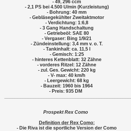
- 49, 296 ccm
- 2,1 PS bei 4.500 U/min (Kurzleistung)
- Bohrung: 40 mm
- Gebläsegekühlter Zweitaktmotor
- Verdichtung: 1:6,8
- 3 Gang Handschaltung
- Getriebeöl: SAE 80
- Vergaser: Bing 1/9/21
- Zündeinstellung: 3,4 mm v. o. T.
- Tankinhalt: ca. 11,5 l
- Gemisch: 1:25
- hinteres Kettenblatt: 32 Zähne
- vorderes Ritzel: 12 Zähne
- zul. Ges. Gewicht: 220 kg
- V- max: 40 km/h
- Leergewicht: 68 kg
- Bauzeit: 1960 bis 1964
- Preis: 935 DM
________________________________________________
Prospekt Rex Como
Definition der Rex Como:
- Die Riva ist die sportliche Version der Como